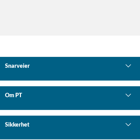
Snarveier
Om PT
Sikkerhet